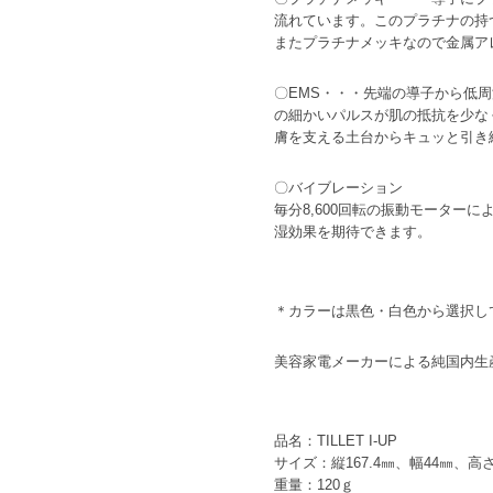
流れています。このプラチナの持
またプラチナメッキなので金属ア
〇EMS・・・先端の導子から低
の細かいパルスが肌の抵抗を少な
膚を支える土台からキュッと引き
〇バイブレーション
毎分8,600回転の振動モータ
湿効果を期待できます。
＊カラーは黒色・白色から選択し
美容家電メーカーによる純国内生
品名：TILLET I-UP
サイズ：縦167.4㎜、幅44㎜、高さ
重量：120ｇ