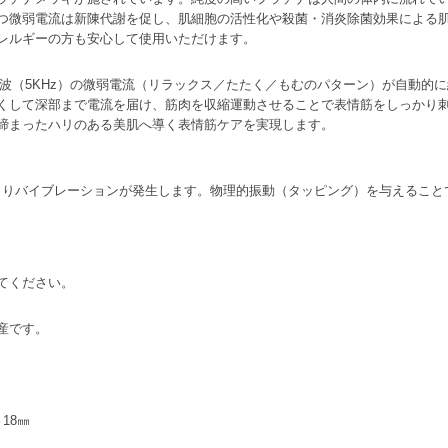
つ微弱電流は新陳代謝を促し、肌細胞の活性化や殺菌・消炎除菌効果による
レルギーの方も安心して使用いただけます。
周波（5KHz）の微弱電流（リラックス／たたく／もむのパターン）が自動的
くして深部まで電流を届け、筋肉を収縮運動させることで表情筋をしっかり
締まったハリのある美肌へ導く表情筋ケアを実現します。
ーによりバイブレーションが発生します。物理的振動（タッピング）を与えるこ
てください。
産です。
18㎜