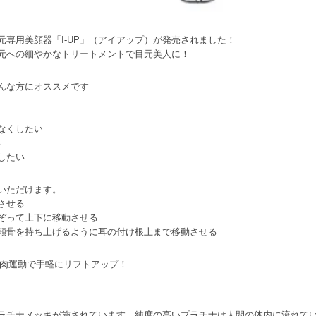
専用美顔器「I-UP」（アイアップ）が発売されました！
元への細やかなトリートメントで目元美人に！
んな方にオススメです
なくしたい
い
したい
いただけます。
させる
ぞって上下に移動させる
頬骨を持ち上げるように耳の付け根上まで移動させる
筋肉運動で手軽にリフトアップ！
ラチナメッキが施されています。純度の高いプラチナは人間の体内に流れて