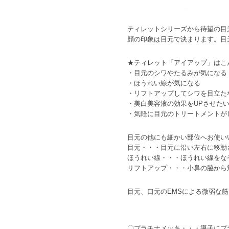
ティレットシリーズから待望の目元
顔の印象は目元で決まります。目
★ティレット「アイアップ」はこ
・目元のシワやたるみが気になる
・ほうれい線が気になる
・リフトアップしてシワを目立た
・美白美容液の効果をUPさせた
・気軽に目元のトリートメントが
目元の他にも細かい部位へお使い
目元・・・目元に沿い左右に移動
ほうれい線・・・ほうれい線をな
リフトアップ・・・小鼻の脇から
目元、口元のEMSによる微弱な
〇プラチナメッキ・・・導子にプ