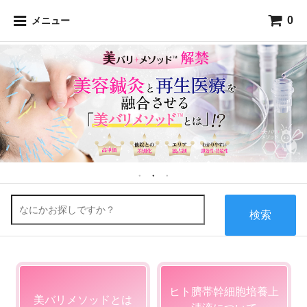
0
メニュー
検索
ヒト臍帯幹細胞培養上
美バリメソッドとは