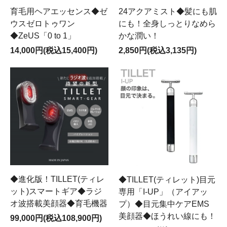
育毛用ヘアエッセンス◆ゼ
24アクアミスト◆髪にも肌
ウスゼロトゥワン
にも！全身しっとりなめら
◆ZeUS「0 to 1」
かな潤い！
14,000円(税込15,400円)
2,850円(税込3,135円)
◆進化版！TILLET(ティレ
◆TILLET(ティレット)目元
ット)スマートギア◆ラジ
専用「I-UP」（アイアッ
オ波搭載美顔器◆育毛機器
プ）◆目元集中ケアEMS
美顔器◆ほうれい線にも！
99,000円(税込108,900円)