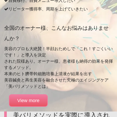
⾃費移⾏、⾃費メニュー導⼊したい
リピーター獲得率、周期を上げていきたい
全国のオーナー様、こんなお悩みはありませ
んか？
美容のプロも⼤絶賛！半顔おためしで「これ！すごくいい
です！」と導⼊を決定
された院様あり。オーナー様、患者様も納得の効果を発揮
するメソッド。
本来のヒト臍帯幹細胞培養上清液が結果を出す
美容鍼灸と再⽣美容を融合させた究極のエイジングケア
「美バリメソッドとは」
View more
美バリメソッドを実際に導入され