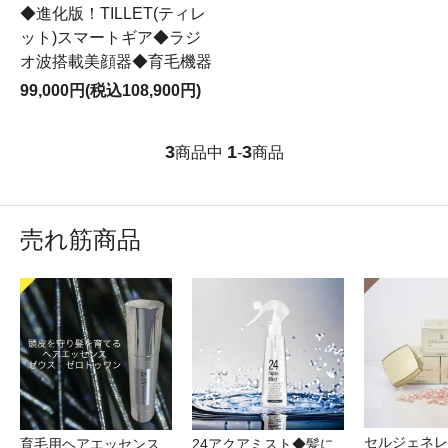
◆進化版！TILLET(ティレ
ット)スマートギア◆ラジ
オ波搭載美顔器◆育毛機器
99,000円(税込108,900円)
3
1
3
商品中
-
商品
売れ筋商品
セルジェネレ
育毛用ヘアエッセンス
24アクアミスト◆髪に