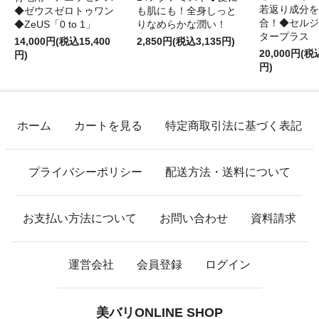
若返り成分を
◆ゼウスゼロトゥワン
も肌にも！全身しっと
合！◆セルジ
◆ZeUS「0 to 1」
りなめらかな潤い！
タープラス
14,000円(税込15,400
2,850円(税込3,135円)
20,000円(税
円)
円)
ホーム
カートを見る
特定商取引法に基づく表記
プライバシーポリシー
配送方法・送料について
お支払い方法について
お問い合わせ
資料請求
運営会社
会員登録
ログイン
美バリONLINE SHOP